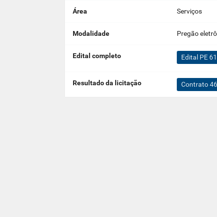
Área
Serviços
Modalidade
Pregão eletr
Edital completo
Edital PE 6
Resultado da licitação
Contrato 4